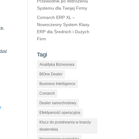
Przewodnik po Wdrożeniu
Systemu dla Twojej Firmy
Comarch ERP XL –
Nowoczesny System Klasy
ch.
ERP dla Średnich i Dużych
Firm
dzić
Tagi
Analityka Biznesowa
BIOne Dealer
Business Intelligence
Comarch
Dealer samochodowy
e
Efektywność operacyjna
Klucz do przetrwania w branży
dealerskiej