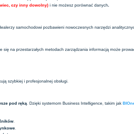
owiec, czy inny dowolny)
i nie możesz porównać danych
.
ię dealerzy samochodowi pozbawieni nowoczesnych narzędzi analityczny
anie się na przestarzałych metodach zarządzania informacją może prowa
kują szybkiej i profesjonalnej obsługi.
wsze pod ręką
. Dzięki systemom Business Intelligence, takim jak
BIOn
źników
.
rynkowe
.