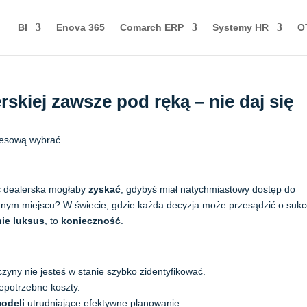
BI
Enova 365
Comarch ERP
Systemy HR
O
skiej zawsze pod ręką – nie daj się
eć dealerska mogłaby
zyskać
, gdybyś miał natychmiastowy dostęp do
nym miejscu? W świecie, gdzie każda decyzja może przesądzić o sukc
nie luksus
, to
konieczność
.
czyny nie jesteś w stanie szybko zidentyfikować.
iepotrzebne koszty.
odeli
utrudniające efektywne planowanie.