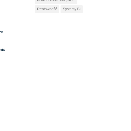
Nowoczesne narzędzia
Rentowność
Systemy BI
że
nić