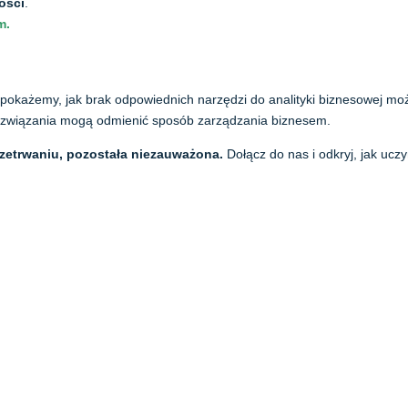
ości
.
m.
j pokażemy, jak brak odpowiednich narzędzi do analityki biznesowej mo
rozwiązania mogą odmienić sposób zarządzania biznesem.
rzetrwaniu, pozostała niezauważona.
Dołącz do nas i odkryj, jak uczy